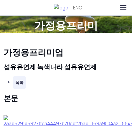
제품소개
ENG
가정용프리미
엄
가정용프리미엄
섬유유연제
녹색나라 섬유유연제
목록
본문