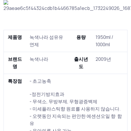
제품명
녹색나라 섬유유
용량
1950ml /
연제
1000ml
브랜드
녹색나라
출시년
2009년
명
도
특장점
- 초고농축
-정전기방지효과
- 무색소, 무방부제, 무형광증백제
- 미세플라스틱향 원료를 사용하지 않습니다.
- 오랫동안 지속되는 편안한 에센션오일 향 함
유
- 유아의류 사용 가능