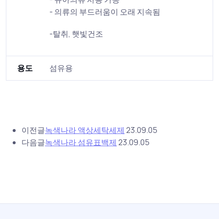
- 의류의 부드러움이 오래 지속됨
-탈취, 햇빛건조
용도
섬유용
이전글
녹색나라 액상세탁세제
23.09.05
다음글
녹색나라 섬유표백제
23.09.05